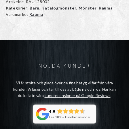
Artikelnr:
RAU128002
Kategorier:
Barn
,
Katalogmönster
,
Mönster
,
Rauma
Varumärke:
Rauma
NÖJDA KUNDER
Vi är stolta och glada över de fina betyg vi får från våra
kunder. Vi läser och tar till oss av både ris och ros. Här kan
du kolla in våra
kundrecensioner på Google Reviews
.
4.9
Läs 1000+ kundrecensioner