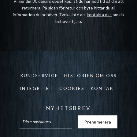
Vi ger dig 30 dagars öppet köp, så du har god tid på dig att
returnera. På sidan för
retur och byte
hittar du all
information du behöver. Tveka inte att
kontakta oss
om du
behöver hjälp.
KUNDSERVICE
HISTORIEN OM OSS
INTEGRITET
COOKIES
KONTAKT
NYHETSBREV