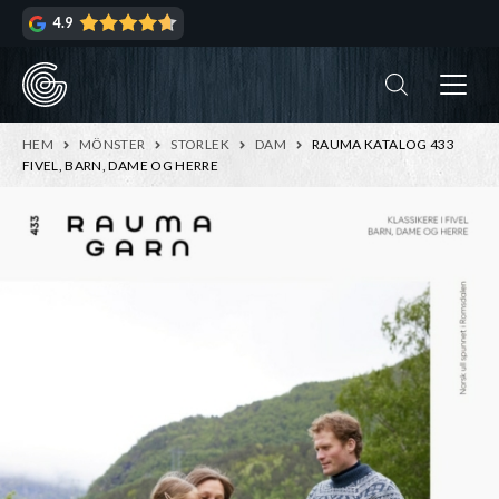
Hoppa
Hoppa
4.9
till
till
navigering
innehåll
ndera
rmeny
ndera
HEM
MÖNSTER
STORLEK
DAM
RAUMA KATALOG 433
rmeny
FIVEL, BARN, DAME OG HERRE
ndera
rmeny
ndera
rmeny