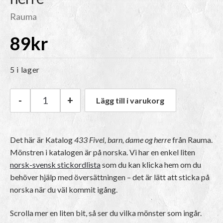
Rauma
89
kr
5 i lager
-
+
Lägg till i varukorg
Rauma Katalog 433 Fivel, barn, dame og herre 
Det här är Katalog
433 Fivel, barn, dame og herre
från Rauma.
Mönstren i katalogen är på norska
. Vi har en enkel liten
norsk-svensk stickordlista
som du kan klicka hem om du
behöver hjälp med översättningen – det är lätt att sticka på
norska när du väl kommit igång.
Scrolla mer en liten bit, så ser du vilka mönster som ingår.