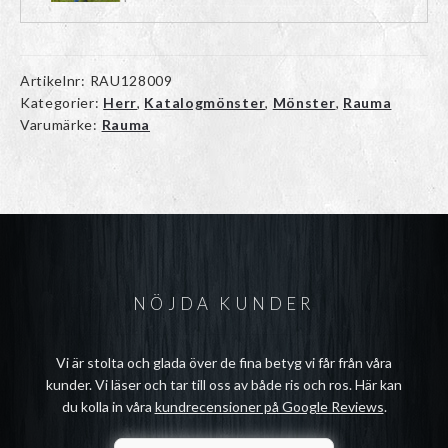
Artikelnr:
RAU128009
Kategorier:
Herr
,
Katalogmönster
,
Mönster
,
Rauma
Varumärke:
Rauma
NÖJDA KUNDER
Vi är stolta och glada över de fina betyg vi får från våra
kunder. Vi läser och tar till oss av både ris och ros. Här kan
du kolla in våra
kundrecensioner på Google Reviews
.