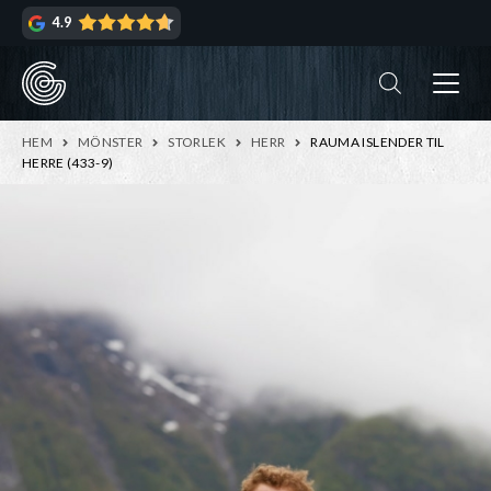
Hoppa
Hoppa
4.9
till
till
navigering
innehåll
ndera
rmeny
ndera
HEM
MÖNSTER
STORLEK
HERR
RAUMA ISLENDER TIL
rmeny
HERRE (433-9)
ndera
rmeny
ndera
rmeny