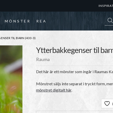
INSPIRA
Prod
MÖNSTER
REA
NSER TIL BARN (433-3)
Ytterbakkegenser til bar
Rauma
Det här är ett mönster som ingår i Raumas K
Mönstret säljs inte separat i tryckt form, me
mönstret digitalt här
.