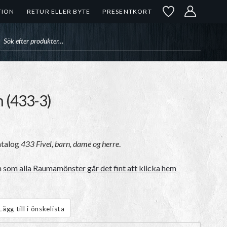
TION
RETUR ELLER BYTE
PRESENTKORT
uktsökning
n (433-3)
atalog
433 Fivel, barn, dame og herre
.
n
som alla Raumamönster går det fint att klicka hem
Lägg till i önskelista