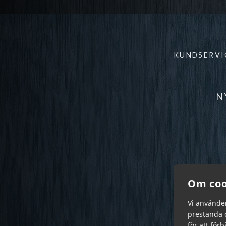
KUNDSERVI
N
Om coo
Vi använde
prestanda o
för att för