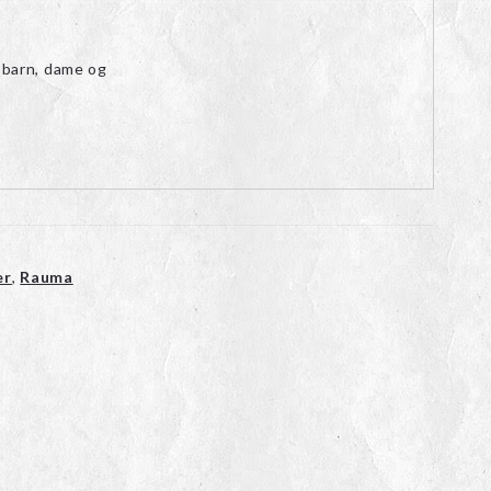
 barn, dame og
er
,
Rauma