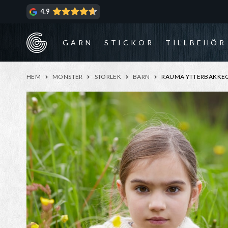
Hoppa
Hoppa
4.9
till
till
navigering
innehåll
GARN
STICKOR
TILLBEHÖR
HEM
MÖNSTER
STORLEK
BARN
RAUMA YTTERBAKKEGE