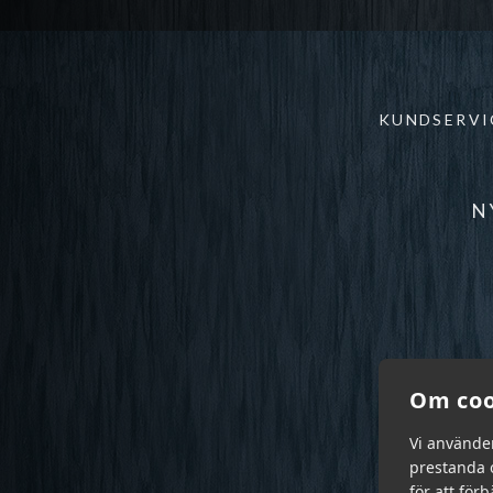
KUNDSERVI
N
Om coo
Vi använde
prestanda o
för att för