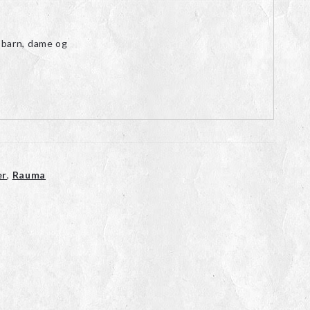
 barn, dame og
er
,
Rauma