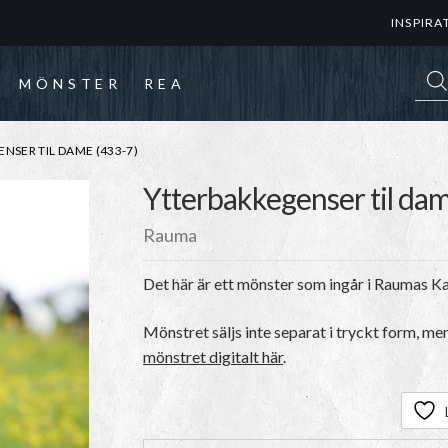
INSPIRA
Prod
MÖNSTER
REA
SER TIL DAME (433-7)
Ytterbakkegenser til dam
Rauma
Det här är ett mönster som ingår i Raumas K
Mönstret säljs inte separat i tryckt form, me
mönstret digitalt här
.