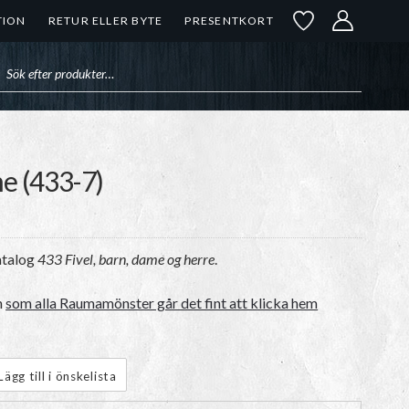
TION
RETUR ELLER BYTE
PRESENTKORT
uktsökning
e (433-7)
atalog
433 Fivel, barn, dame og herre
.
n
som alla Raumamönster går det fint att klicka hem
Lägg till i önskelista