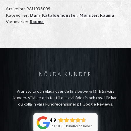
Artikelnr:
RAU038009
Kategorier:
Dam
,
Katalogmönster
,
Mönster
,
Rauma
Varumärke:
Rauma
NÖJDA KUNDER
Vi är stolta och glada över de fina betyg vi får från våra
kunder. Vi läser och tar till oss av både ris och ros. Här kan
du kolla in våra
kundrecensioner på Google Reviews
.
4.9
Läs 1000+ kundrecensioner