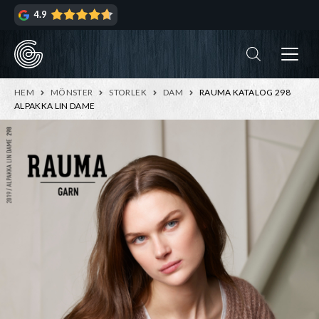
Hoppa
Hoppa
4.9
till
till
navigering
innehåll
ndera
rmeny
ndera
HEM
MÖNSTER
STORLEK
DAM
RAUMA KATALOG 298
rmeny
ALPAKKA LIN DAME
ndera
rmeny
ndera
rmeny