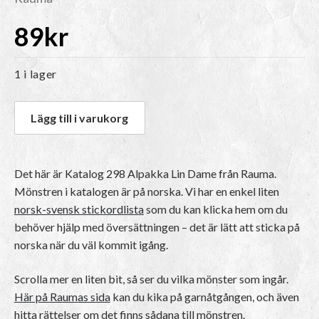
89
kr
1 i lager
Lägg till i varukorg
Det här är Katalog 298 Alpakka Lin Dame från Rauma.
Mönstren i katalogen är på norska
. Vi har en enkel liten
norsk-svensk stickordlista
som du kan klicka hem om du
behöver hjälp med översättningen – det är lätt att sticka på
norska när du väl kommit igång.
Scrolla mer en liten bit, så ser du vilka mönster som ingår.
Här på Raumas sida
kan du kika på garnåtgången, och även
hitta rättelser om det finns sådana till mönstren.