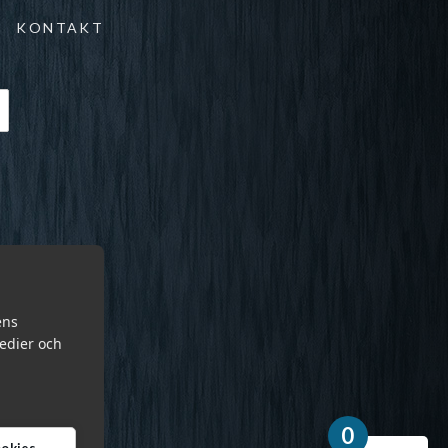
KONTAKT
ens
medier och
0
cookies