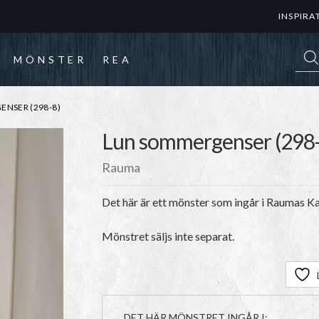
INSPIRA
Prod
MÖNSTER
REA
NSER (298-8)
Lun sommergenser (298-
Rauma
Det här är ett mönster som ingår i Raumas 
Mönstret säljs inte separat.
DET HÄR MÖNSTRET INGÅR I: