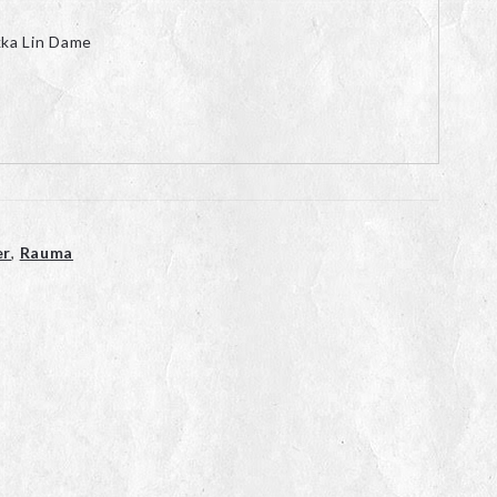
ka Lin Dame
er
,
Rauma