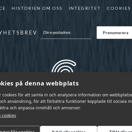
CE
HISTORIEN OM OSS
INTEGRITET
COOKIES
YHETSBREV
kies på denna webbplats
r cookies för att samla in och analysera information om webbplats
ch användning, för att förbättra funktioner kopplade till sociala 
bättra och anpassa innehåll och annonser.
 cookies
ingar för cookies
Avböj alla cookies
Tillåt alla 