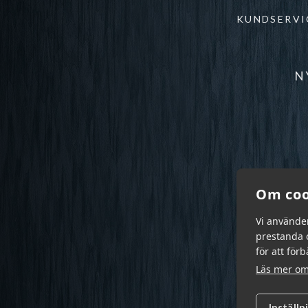
KUNDSERVI
N
Om coo
Vi använde
prestanda o
för att för
Läs mer om
Inställn