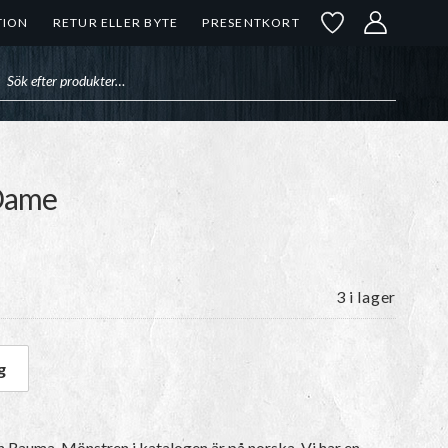
TION
RETUR ELLER BYTE
PRESENTKORT
uktsökning
 Dame
3 i lager
g
k Dame mängd
ån Rauma.
Mönstren i katalogen är på norska
. Vi har en