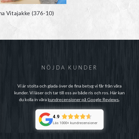
a Vitajakke (376-10)
NÖJDA KUNDER
Vi är stolta och glada över de fina betyg vi får från våra
kunder. Vi läser och tar till oss av både ris och ros. Här kan
du kolla in våra
kundrecensioner på Google Reviews
.
4.9
Läs 1000+ kundrecensioner