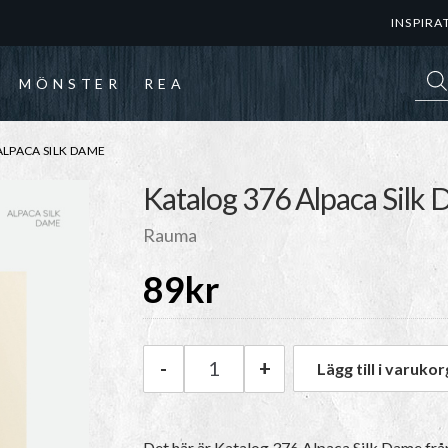
INSPIRA
Prod
MÖNSTER
REA
LPACA SILK DAME
Katalog 376 Alpaca Silk
Rauma
89
kr
-
+
Lägg till i varukor
Rauma Katalog 376 Alpaca Sil
Det här är Katalog 376 Alpaca Silk Dame fr