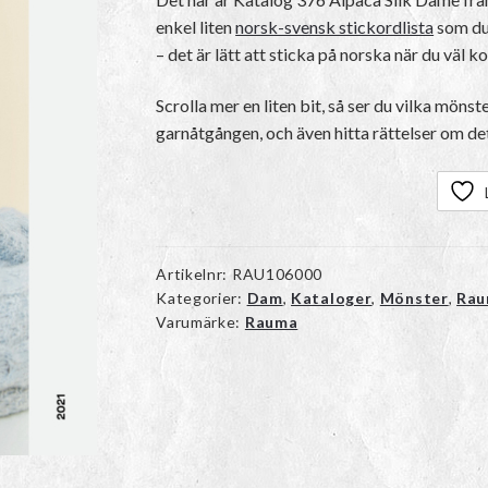
enkel liten
norsk-svensk stickordlista
som du
– det är lätt att sticka på norska när du väl 
Scrolla mer en liten bit, så ser du vilka mönst
garnåtgången, och även hitta rättelser om det
Artikelnr:
RAU106000
Kategorier:
Dam
,
Kataloger
,
Mönster
,
Ra
Varumärke:
Rauma