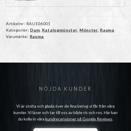
Artikelnr:
RAU106001
Kategorier:
Dam
,
Katalogmönster
,
Mönster
,
Rauma
Varumärke:
Rauma
NÖJDA KUNDER
Vi är stolta och glada över de fina betyg vi får från våra
kunder. Vi läser och tar till oss av både ris och ros. Här kan
du kolla in våra
kundrecensioner på Google Reviews
.