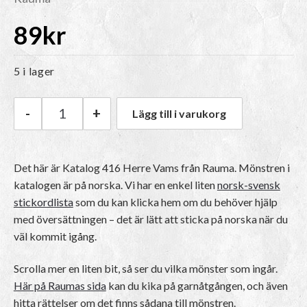
89
kr
5 i lager
-
+
Lägg till i varukorg
Rauma Katalog 416 Herre Vams mängd
Det här är Katalog 416 Herre Vams från Rauma.
Mönstren i
katalogen är på norska
. Vi har en enkel liten
norsk-svensk
stickordlista
som du kan klicka hem om du behöver hjälp
med översättningen – det är lätt att sticka på norska när du
väl kommit igång.
Scrolla mer en liten bit, så ser du vilka mönster som ingår.
Här på Raumas sida
kan du kika på garnåtgången, och även
hitta rättelser om det finns sådana till mönstren.