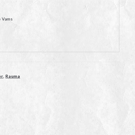
e Vams
er
,
Rauma