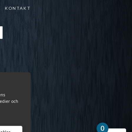
KONTAKT
ens
medier och
0
cookies