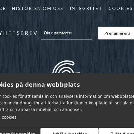
CE
HISTORIEN OM OSS
INTEGRITET
COOKIES
YHETSBREV
kies på denna webbplats
r cookies för att samla in och analysera information om webbplats
ch användning, för att förbättra funktioner kopplade till sociala 
bättra och anpassa innehåll och annonser.
 cookies
ingar för cookies
Avböj alla cookies
Tillåt alla 