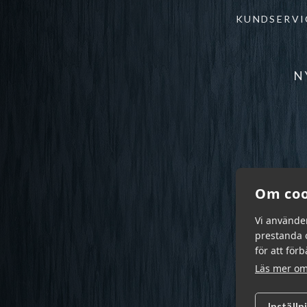
KUNDSERVI
N
Om coo
Vi använde
prestanda o
för att för
Läs mer om
Inställn