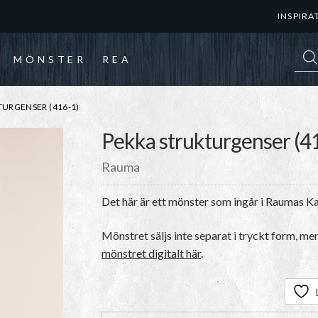
INSPIRA
Prod
MÖNSTER
REA
URGENSER (416-1)
Pekka strukturgenser (4
Rauma
Det här är ett mönster som ingår i Raumas 
Mönstret säljs inte separat i tryckt form, me
mönstret digitalt här
.