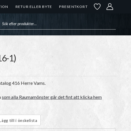
TION
RETUR ELLER BYTE
PRESENTKORT
uktsökning
16-1)
Katalog 416 Herre Vams.
n
som alla Raumamönster går det fint att klicka hem
Lägg till i önskelista