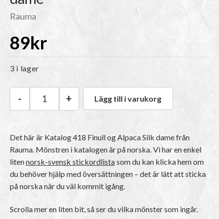
Rauma
89
kr
3 i lager
-
+
Lägg till i varukorg
Rauma Katalog 418 Finull og Alpaca Silk, dame
Det här är Katalog 418 Finull og Alpaca Silk dame från
Rauma.
Mönstren i katalogen är på norska
. Vi har en enkel
liten
norsk-svensk stickordlista
som du kan klicka hem om
du behöver hjälp med översättningen – det är lätt att sticka
på norska när du väl kommit igång.
Scrolla mer en liten bit, så ser du vilka mönster som ingår.