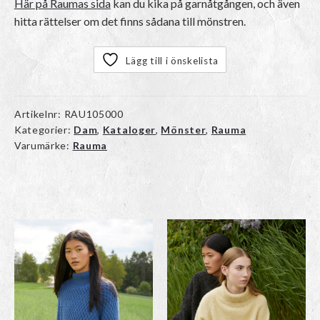
Här på Raumas sida
kan du kika på garnåtgången, och även
hitta rättelser om det finns sådana till mönstren.
Lägg till i önskelista
Artikelnr:
RAU105000
Kategorier:
Dam
,
Kataloger
,
Mönster
,
Rauma
Varumärke:
Rauma