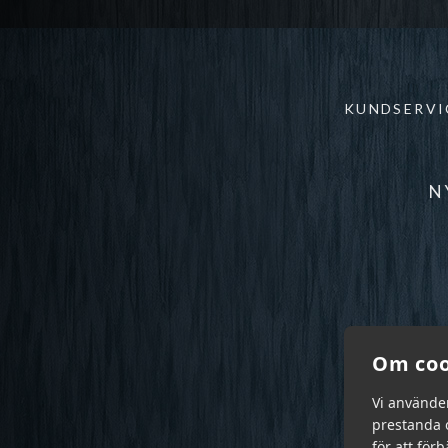
KUNDSERVI
N
Om coo
Vi använde
prestanda o
för att för