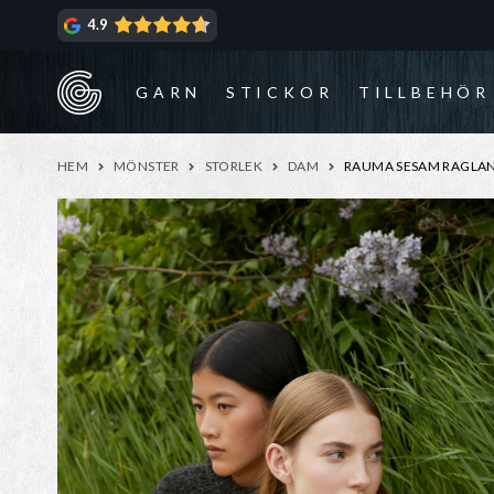
Hoppa
Hoppa
4.9
till
till
navigering
innehåll
GARN
STICKOR
TILLBEHÖR
HEM
MÖNSTER
STORLEK
DAM
RAUMA SESAM RAGLAN