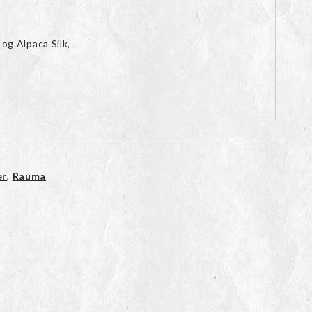
og Alpaca Silk,
er
,
Rauma