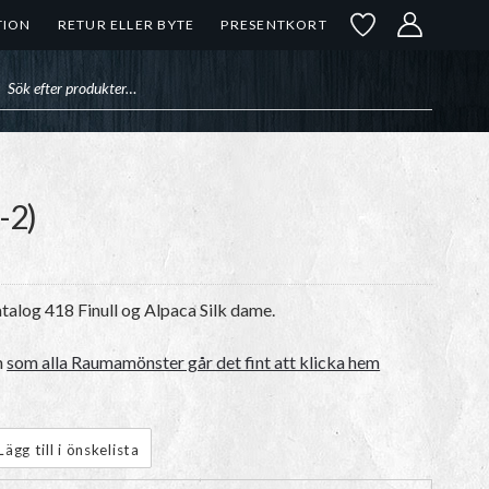
TION
RETUR ELLER BYTE
PRESENTKORT
uktsökning
-2)
talog 418 Finull og Alpaca Silk dame.
n
som alla Raumamönster går det fint att klicka hem
Lägg till i önskelista