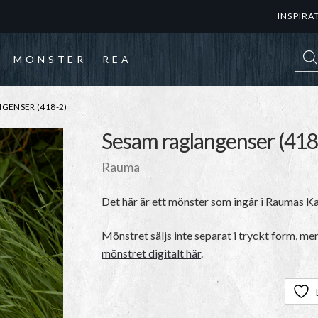
INSPIRA
Prod
MÖNSTER
REA
GENSER (418-2)
Sesam raglangenser (418
Rauma
Det här är ett mönster som ingår i Raumas Ka
Mönstret säljs inte separat i tryckt form, me
mönstret digitalt här
.