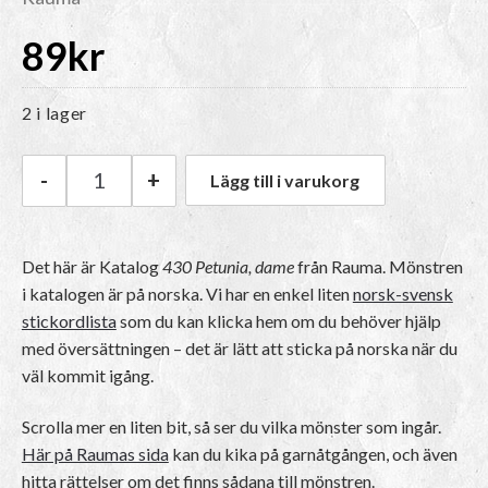
89
kr
2 i lager
-
+
Lägg till i varukorg
Rauma Katalog 430 Petunia, dame mängd
Det här är Katalog
430 Petunia, dame
från Rauma.
Mönstren
i katalogen är på norska
. Vi har en enkel liten
norsk-svensk
stickordlista
som du kan klicka hem om du behöver hjälp
med översättningen – det är lätt att sticka på norska när du
väl kommit igång.
Scrolla mer en liten bit, så ser du vilka mönster som ingår.
Här på Raumas sida
kan du kika på garnåtgången, och även
hitta rättelser om det finns sådana till mönstren.