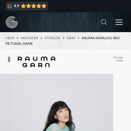
Hoppa
Hoppa
4.9
till
till
navigering
innehåll
ndera
rmeny
ndera
HEM
MÖNSTER
STORLEK
DAM
RAUMA KATALOG 430
rmeny
PETUNIA, DAME
ndera
rmeny
ndera
rmeny