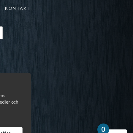
KONTAKT
ens
medier och
0
cookies