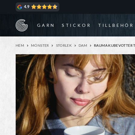
Hoppa
Hoppa
4.9
till
till
navigering
innehåll
GARN
STICKOR
TILLBEHÖR
HEM
MÖNSTER
STORLEK
DAM
RAUMA KUBEVOTTER TI