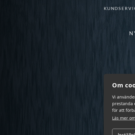
KUNDSERVI
N
Om coo
Vi använde
prestanda o
för att för
Läs mer om
Inställn