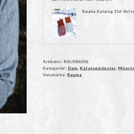
Rauma Katalog 316 Vott
Artikelnr:
RAU086006
Kategorier:
Dam
,
Katalogmönster
,
Mönst
Varumärke:
Rauma