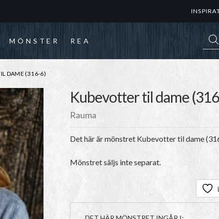
INSPIRA
Prod
MÖNSTER
REA
L DAME (316-6)
Kubevotter til dame (316
Rauma
Det här är mönstret Kubevotter til dame (31
Mönstret säljs inte separat.
DET HÄR MÖNSTRET INGÅR I: