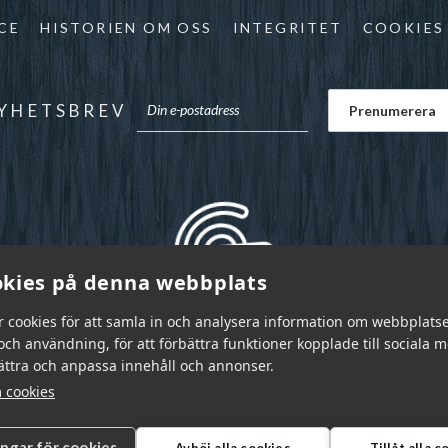
CE
HISTORIEN OM OSS
INTEGRITET
COOKIES
YHETSBREV
kies på denna webbplats
r cookies för att samla in och analysera information om webbplats
ch användning, för att förbättra funktioner kopplade till sociala 
bättra och anpassa innehåll och annonser.
 cookies
ingar för cookies
Avböj alla cookies
Tillåt alla 