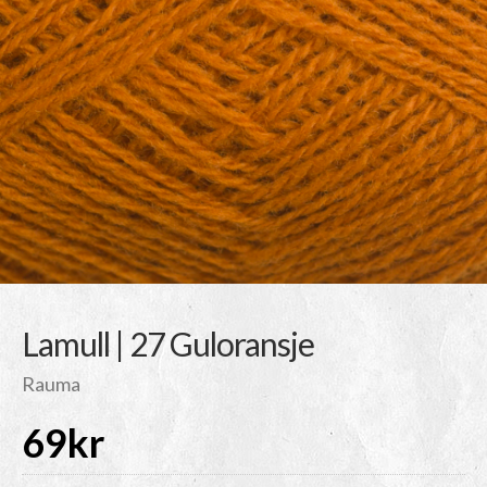
Lamull | 27 Guloransje
Rauma
69
kr