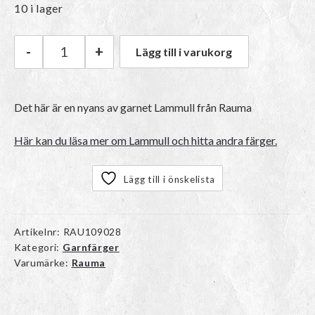
10 i lager
-
+
Lägg till i varukorg
Rauma Lamull | 27 Guloransje mängd
Det här är en nyans av garnet Lammull från Rauma
Här kan du läsa mer om Lammull och hitta andra färger.
Lägg till i önskelista
Artikelnr:
RAU109028
Kategori:
Garnfärger
Varumärke:
Rauma