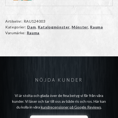
Artikelnr:
RAU124003
Kategorier:
Dam
,
Katalogmönster
,
Mönster
,
Rauma
Varumärke:
Rauma
NÖJDA KUNDER
Vi är stolta och glada över de fina betyg vi får från våra
kunder. Vi läser och tar till oss av både ris och ros. Här kan
du kolla in våra
kundrecensioner på Google Reviews
.