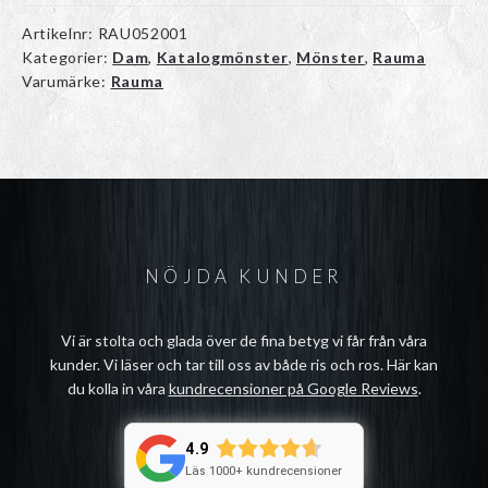
Artikelnr:
RAU052001
Kategorier:
Dam
,
Katalogmönster
,
Mönster
,
Rauma
Varumärke:
Rauma
NÖJDA KUNDER
Vi är stolta och glada över de fina betyg vi får från våra
kunder. Vi läser och tar till oss av både ris och ros. Här kan
du kolla in våra
kundrecensioner på Google Reviews
.
4.9
Läs 1000+ kundrecensioner