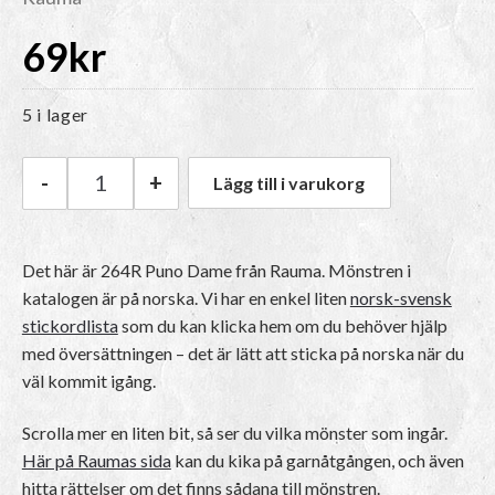
69
kr
5 i lager
-
+
Lägg till i varukorg
Rauma Katalog 264R Puno Dame mängd
Det här är
264R Puno Dame
från Rauma.
Mönstren i
katalogen är på norska
. Vi har en enkel liten
norsk-svensk
stickordlista
som du kan klicka hem om du behöver hjälp
med översättningen – det är lätt att sticka på norska när du
väl kommit igång.
Scrolla mer en liten bit, så ser du vilka mönster som ingår.
Här på Raumas sida
kan du kika på garnåtgången, och även
hitta rättelser om det finns sådana till mönstren.