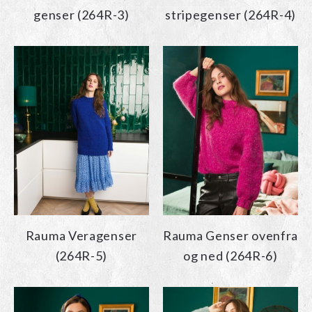
genser (264R-3)
stripegenser (264R-4)
Rauma Veragenser
Rauma Genser ovenfra
(264R-5)
og ned (264R-6)