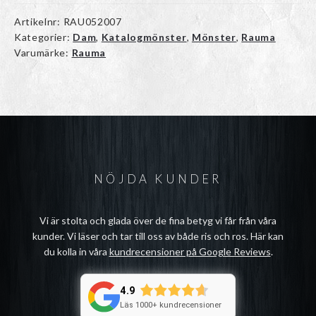
Artikelnr:
RAU052007
Kategorier:
Dam
,
Katalogmönster
,
Mönster
,
Rauma
Varumärke:
Rauma
NÖJDA KUNDER
Vi är stolta och glada över de fina betyg vi får från våra
kunder. Vi läser och tar till oss av både ris och ros. Här kan
du kolla in våra
kundrecensioner på Google Reviews
.
4.9
Läs 1000+ kundrecensioner