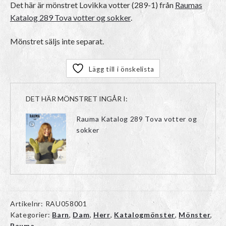
Det här är mönstret
Lovikka votter (289-1)
från
Raumas
Katalog 289 Tova votter og sokker
.
Mönstret säljs inte separat.
Lägg till i önskelista
DET HÄR MÖNSTRET INGÅR I:
Rauma Katalog 289 Tova votter og
sokker
Artikelnr:
RAU058001
Kategorier:
Barn
,
Dam
,
Herr
,
Katalogmönster
,
Mönster
,
Rauma