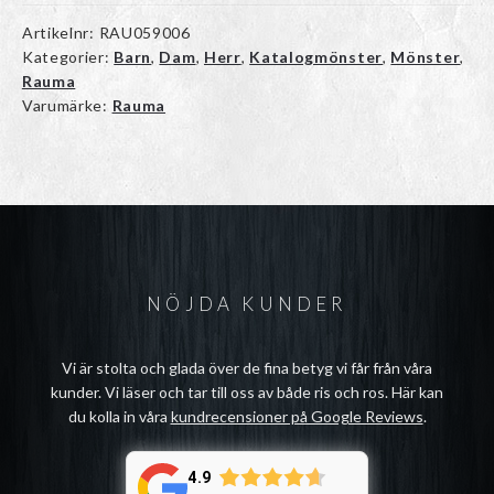
Artikelnr:
RAU059006
Kategorier:
Barn
,
Dam
,
Herr
,
Katalogmönster
,
Mönster
,
Rauma
Varumärke:
Rauma
NÖJDA KUNDER
Vi är stolta och glada över de fina betyg vi får från våra
kunder. Vi läser och tar till oss av både ris och ros. Här kan
du kolla in våra
kundrecensioner på Google Reviews
.
4.9