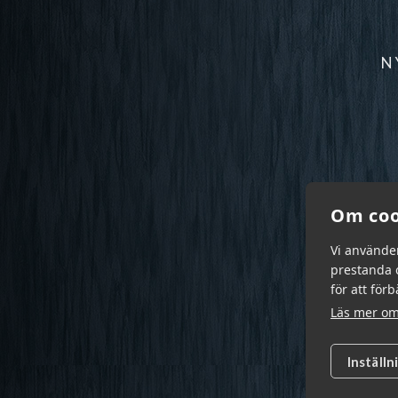
N
Om coo
Vi använde
prestanda o
för att för
Läs mer om
Inställn
Garn