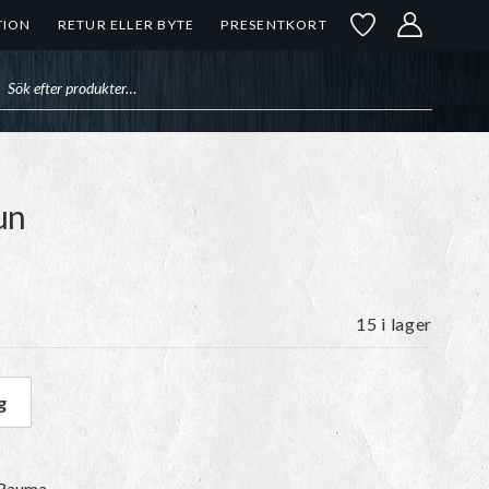
TION
RETUR ELLER BYTE
PRESENTKORT
uktsökning
un
15 i lager
g
run mängd
n Rauma