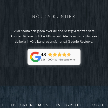
NÖJDA KUNDER
Vi är stolta och glada över de fina betyg vi får från våra
kunder. Vi läser och tar till oss av både ris och ros. Här kan
du kolla in våra
kundrecensioner på Google Reviews
.
4.9
Läs 1000+ kundrecensioner
CE
HISTORIEN OM OSS
INTEGRITET
COOKIES