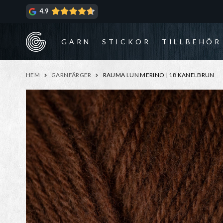
Hoppa
Hoppa
4.9
till
till
navigering
innehåll
GARN
STICKOR
TILLBEHÖR
HEM
GARNFÄRGER
RAUMA LUN MERINO | 18 KANELBRUN