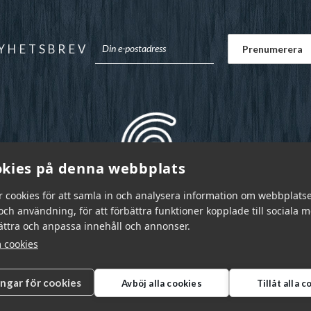
YHETSBREV
kies på denna webbplats
r cookies för att samla in och analysera information om webbplats
ch användning, för att förbättra funktioner kopplade till sociala 
bättra och anpassa innehåll och annonser.
 cookies
ingar för cookies
Avböj alla cookies
Tillåt alla 
r Sverige AB © 2026
|
info@garnr.se
|
031 - 92 