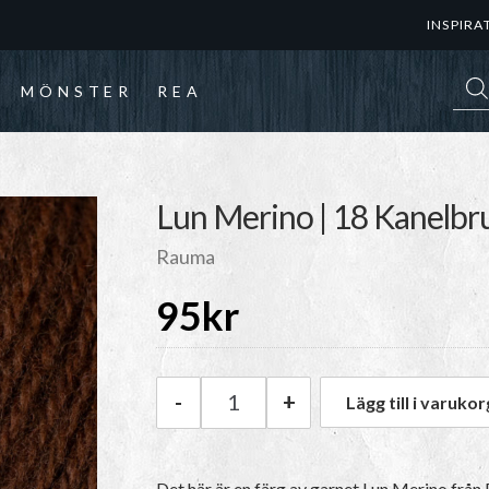
INSPIRA
Prod
MÖNSTER
REA
Lun Merino | 18 Kanelbr
Rauma
95
kr
-
+
Lägg till i varukor
Rauma Lun Merino | 18 Kanelb
Det här är en färg av garnet Lun Merino frå