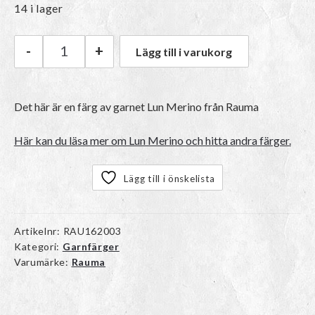
14 i lager
-
+
Lägg till i varukorg
Rauma Lun Merino | 49 Hvit mängd
Det här är en färg av garnet Lun Merino från Rauma
Här kan du läsa mer om Lun Merino och hitta andra färger.
Lägg till i önskelista
Artikelnr:
RAU162003
Kategori:
Garnfärger
Varumärke:
Rauma