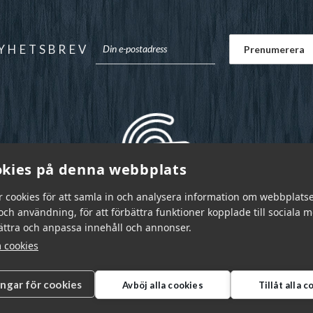
YHETSBREV
kies på denna webbplats
r cookies för att samla in och analysera information om webbplats
ch användning, för att förbättra funktioner kopplade till sociala 
bättra och anpassa innehåll och annonser.
 cookies
ingar för cookies
Avböj alla cookies
Tillåt alla 
r Sverige AB © 2026
|
info@garnr.se
|
031 - 92 