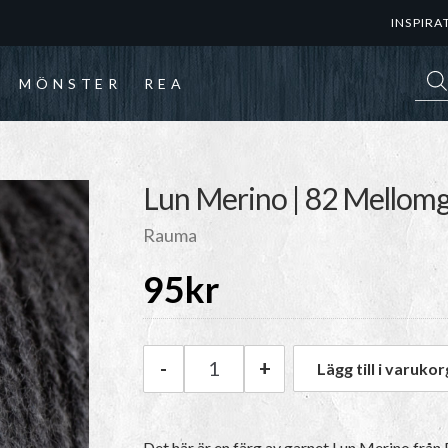
INSPIRA
Prod
MÖNSTER
REA
Lun Merino | 82 Mellom
Rauma
95
kr
-
+
Lägg till i varukor
Rauma Lun Merino | 82 Mello
Det här är en färg av garnet Lun Merino frå