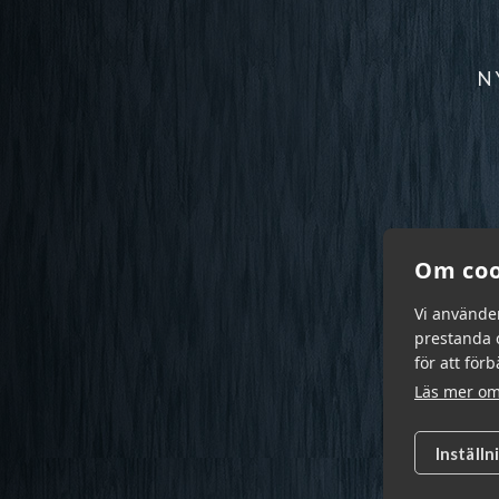
N
Om coo
Vi använde
prestanda o
för att för
Läs mer om
Inställn
Garn