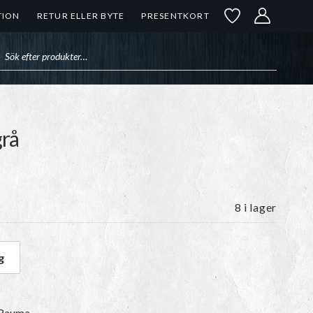
TION
RETUR ELLER BYTE
PRESENTKORT
uktsökning
grå
8 i lager
g
mgrå mängd
n Rauma