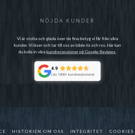
NÖJDA KUNDER
Vi är stolta och glada över de fina betyg vi får från våra
kunder. Vi läser och tar till oss av både ris och ros. Här kan
du kolla in våra
kundrecensioner på Google Reviews
.
4.9
Läs 1000+ kundrecensioner
CE
HISTORIEN OM OSS
INTEGRITET
COOKIES