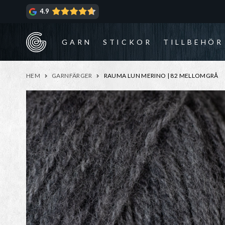
Hoppa
Hoppa
4.9
till
till
navigering
innehåll
GARN
STICKOR
TILLBEHÖR
HEM
GARNFÄRGER
RAUMA LUN MERINO | 82 MELLOMGRÅ