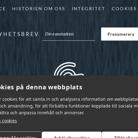
CE
HISTORIEN OM OSS
INTEGRITET
COOKIES
YHETSBREV
kies på denna webbplats
r cookies för att samla in och analysera information om webbplats
ch användning, för att förbättra funktioner kopplade till sociala 
bättra och anpassa innehåll och annonser.
 cookies
ingar för cookies
Avböj alla cookies
Tillåt alla 