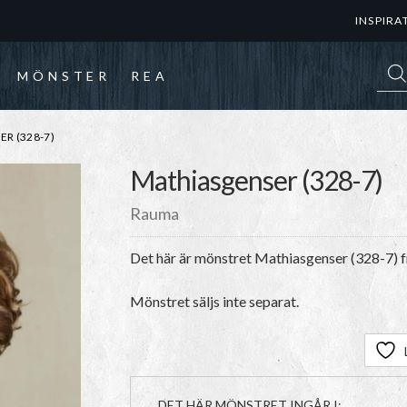
INSPIRA
Prod
MÖNSTER
REA
R (328-7)
Mathiasgenser (328-7)
Rauma
Det här är mönstret
Mathiasgenser (328-7)
f
Mönstret säljs inte separat.
DET HÄR MÖNSTRET INGÅR I: