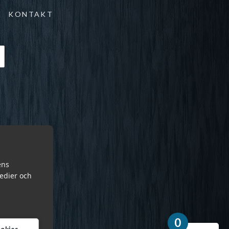
KONTAKT
ens
medier och
0
cookies