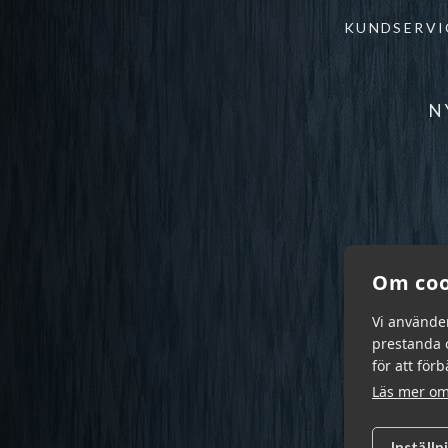
KUNDSERVI
N
Om coo
Vi använde
prestanda o
för att för
Läs mer om
Inställn