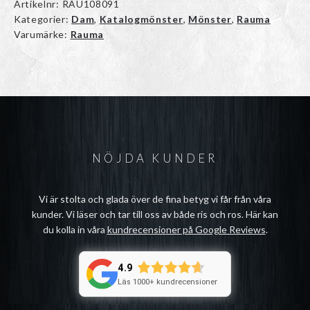
Artikelnr:
RAU108091
Kategorier:
Dam
,
Katalogmönster
,
Mönster
,
Rauma
Varumärke:
Rauma
NÖJDA KUNDER
Vi är stolta och glada över de fina betyg vi får från våra
kunder. Vi läser och tar till oss av både ris och ros. Här kan
du kolla in våra
kundrecensioner på Google Reviews
.
4.9
Läs 1000+ kundrecensioner