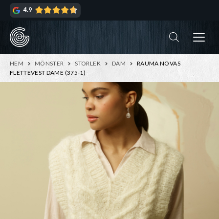
Hoppa
Hoppa
4.9
till
till
navigering
innehåll
ndera
rmeny
ndera
HEM
MÖNSTER
STORLEK
DAM
RAUMA NOVAS
rmeny
FLETTEVEST DAME (375-1)
ndera
rmeny
ndera
rmeny