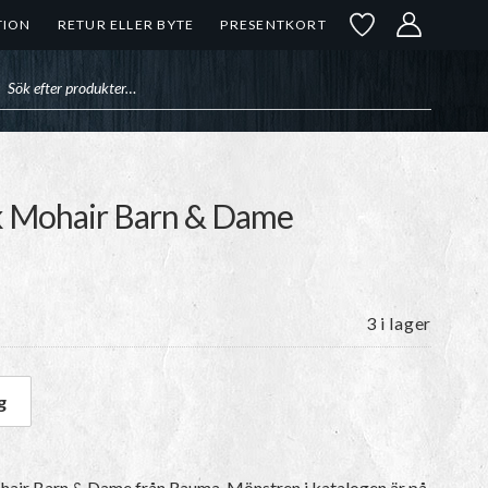
TION
RETUR ELLER BYTE
PRESENTKORT
uktsökning
kk Mohair Barn & Dame
3 i lager
g
ukk Mohair Barn & Dame mängd
ohair Barn & Dame från Rauma.
Mönstren i katalogen är på