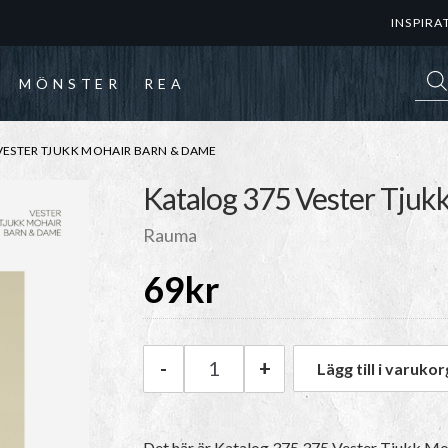
INSPIRA
Prod
MÖNSTER
REA
VESTER TJUKK MOHAIR BARN & DAME
Katalog 375 Vester Tju
Rauma
69
kr
-
+
Lägg till i varukor
Rauma Katalog 375 Vester Tj
Det här är Katalog 375 375 Vester Tjukk M