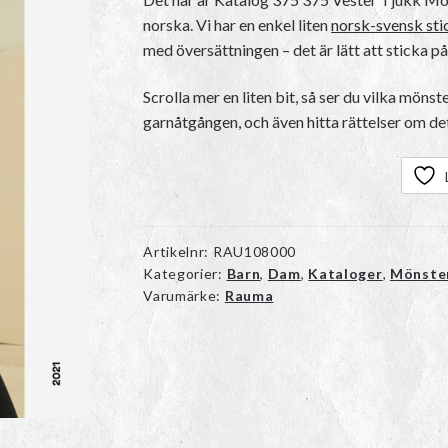
norska
. Vi har en enkel liten
norsk-svensk sti
med översättningen – det är lätt att sticka p
Scrolla mer en liten bit, så ser du vilka mönst
garnåtgången, och även hitta rättelser om det
Artikelnr:
RAU108000
Kategorier:
Barn
,
Dam
,
Kataloger
,
Mönste
Varumärke:
Rauma