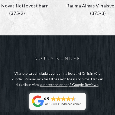
Novas flettevest barn
Rauma Almas V-halsve
(375-2)
(375-3)
NÖJDA KUNDER
Vi är stolta och glada över de fina betyg vi får från våra
kunder. Vi läser och tar till oss av både ris och ros. Här kan
du kolla in våra
kundrecensioner på Google Reviews
.
4.9
Läs 1000+ kundrecensioner