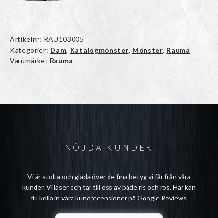
Artikelnr:
RAU103005
Kategorier:
Dam
,
Katalogmönster
,
Mönster
,
Rauma
Varumärke:
Rauma
NÖJDA KUNDER
Vi är stolta och glada över de fina betyg vi får från våra
kunder. Vi läser och tar till oss av både ris och ros. Här kan
du kolla in våra
kundrecensioner på Google Reviews
.