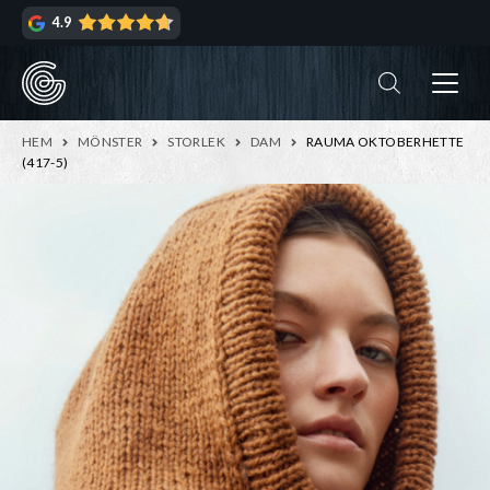
Hoppa
Hoppa
4.9
till
till
navigering
innehåll
ndera
rmeny
ndera
HEM
MÖNSTER
STORLEK
DAM
RAUMA OKTOBERHETTE
rmeny
(417-5)
ndera
rmeny
ndera
rmeny