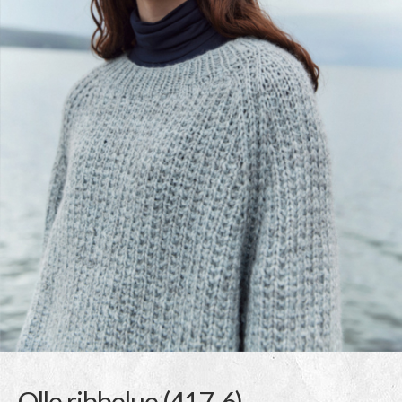
Olle ribbelue (417-6)