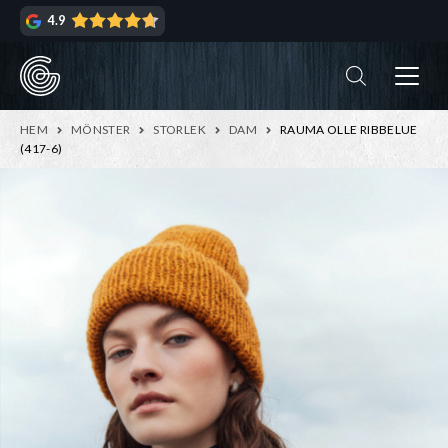
Hoppa
Hoppa
4.9
till
till
navigering
innehåll
ndera
rmeny
ndera
HEM
MÖNSTER
STORLEK
DAM
RAUMA OLLE RIBBELUE
rmeny
(417-6)
ndera
rmeny
ndera
rmeny