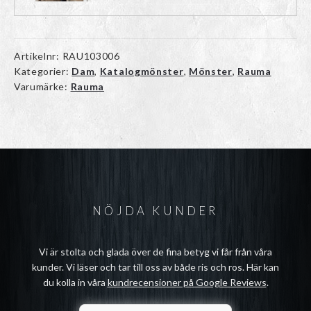
Artikelnr:
RAU103006
Kategorier:
Dam
,
Katalogmönster
,
Mönster
,
Rauma
Varumärke:
Rauma
NÖJDA KUNDER
Vi är stolta och glada över de fina betyg vi får från våra
kunder. Vi läser och tar till oss av både ris och ros. Här kan
du kolla in våra
kundrecensioner på Google Reviews
.