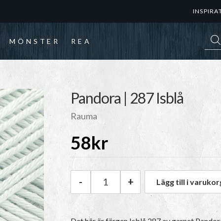
INSPIRA
Prod
MÖNSTER
REA
Pandora | 287 Isblå
Rauma
58
kr
-
+
Lägg till i varukor
Rauma Pandora | 287 Isblå mä
Det här är färgen
Isblå 287
av garnet
Pandor