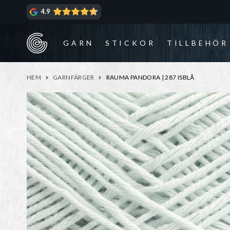
Hoppa
Hoppa
4.9
till
till
navigering
innehåll
GARN
STICKOR
TILLBEHÖR
HEM
GARNFÄRGER
RAUMA PANDORA | 287 ISBLÅ