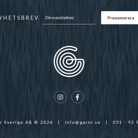
YHETSBREV
r Sverige AB © 2026
|
info@garnr.se
|
031 - 92 