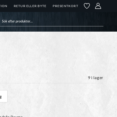
TION
RETUR ELLER BYTE
PRESENTKORT
uktsökning
9 i lager
g
ngd
a
från Rauma