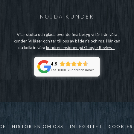
NÖJDA KUNDER
Vi är stolta och glada över de fina betyg vi får från våra
kunder. Vi läser och tar till oss av både ris och ros. Här kan
du kolla in våra
kundrecensioner på Google Reviews
.
4.9
Läs 1000+ kundrecensioner
CE
HISTORIEN OM OSS
INTEGRITET
COOKIES