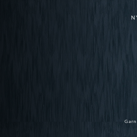
N
Garn