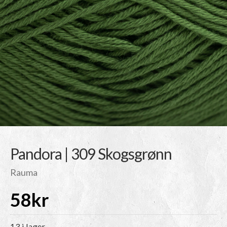
Pandora | 309 Skogsgrønn
Rauma
58
kr
13 i lager