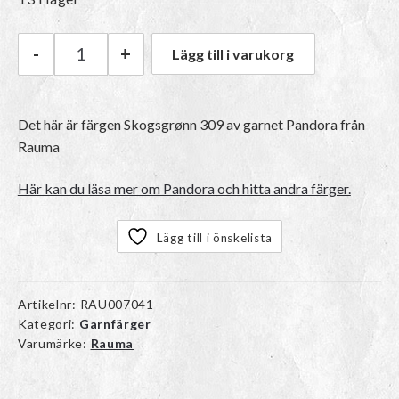
-
+
Lägg till i varukorg
Rauma Pandora | 309 Skogsgrønn mängd
Det här är färgen
Skogsgrønn 309
av garnet
Pandora
från
Rauma
Här kan du läsa mer om Pandora och hitta andra färger.
Lägg till i önskelista
Artikelnr:
RAU007041
Kategori:
Garnfärger
Varumärke:
Rauma