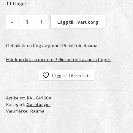
11 i lager
-
+
Lägg till i varukorg
Rauma Pelini | 10 Lin mängd
Det här är en färg av garnet
Pelini
från Rauma
Här kan du läsa mer om Pelini och hitta andra färger.
Lägg till i önskelista
Artikelnr:
RAU049004
Kategori:
Garnfärger
Varumärke:
Rauma