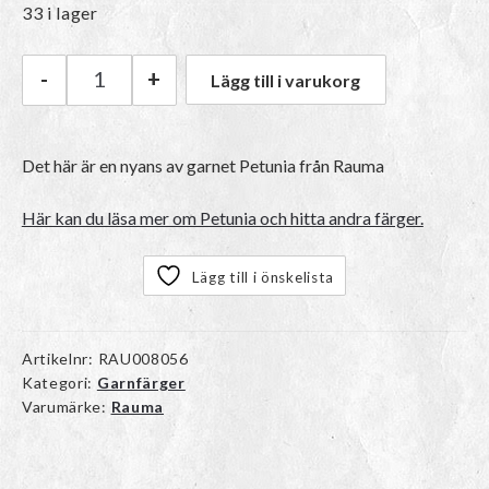
33 i lager
-
+
Lägg till i varukorg
Rauma Petunia | 346 Rosa mängd
Det här är en nyans av garnet
Petunia
från Rauma
Här kan du läsa mer om Petunia och hitta andra färger.
Lägg till i önskelista
Artikelnr:
RAU008056
Kategori:
Garnfärger
Varumärke:
Rauma