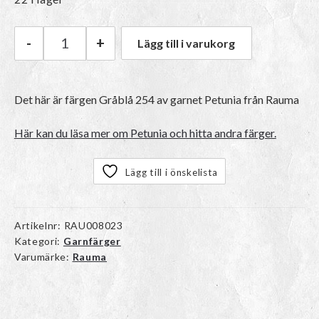
-
+
Lägg till i varukorg
Rauma Petunia | 254 Gråblå mängd
Det här är färgen
Gråblå 254
av garnet
Petunia
från Rauma
Här kan du läsa mer om Petunia och hitta andra färger.
Lägg till i önskelista
Artikelnr:
RAU008023
Kategori:
Garnfärger
Varumärke:
Rauma