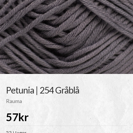
Petunia | 254 Gråblå
Rauma
57
kr
22 i lager