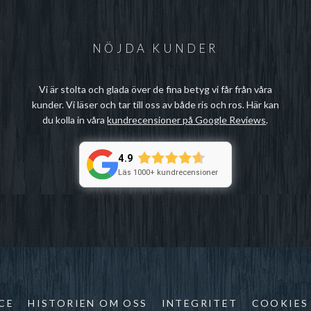
NÖJDA KUNDER
Vi är stolta och glada över de fina betyg vi får från våra
kunder. Vi läser och tar till oss av både ris och ros. Här kan
du kolla in våra
kundrecensioner på Google Reviews
.
4.9
Läs 1000+ kundrecensioner
CE
HISTORIEN OM OSS
INTEGRITET
COOKIES