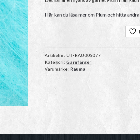
var:
är:
Här kan du läsa mer om Plum och hitta andra 
97kr.
85kr.
Artikelnr:
UT-RAU005077
Kategori:
Garnfärger
Varumärke:
Rauma