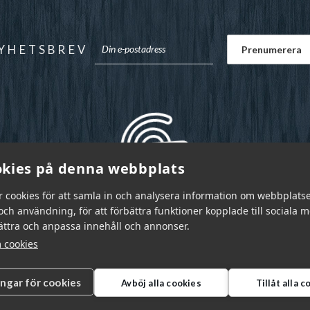
YHETSBREV
kies på denna webbplats
r cookies för att samla in och analysera information om webbplats
ch användning, för att förbättra funktioner kopplade till sociala 
bättra och anpassa innehåll och annonser.
 cookies
ingar för cookies
Avböj alla cookies
Tillåt alla 
r Sverige AB © 2026
|
info@garnr.se
|
031 - 92 