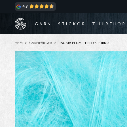
Hoppa
Hoppa
4.9
till
till
navigering
innehåll
GARN
STICKOR
TILLBEHÖR
HEM
GARNFÄRGER
RAUMA PLUM | 122 LYS TURKIS