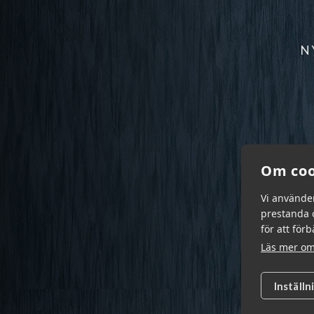
N
Om coo
Vi använde
prestanda o
för att för
Läs mer om
Inställn
Garn