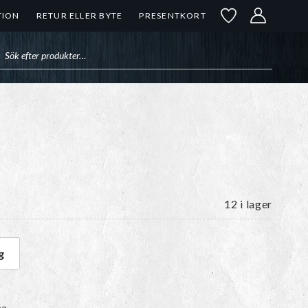
TION
RETUR ELLER BYTE
PRESENTKORT
uktsökning
12 i lager
de
g
ängd
ma