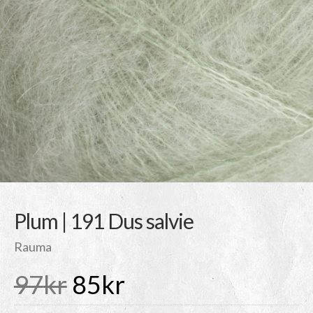
Plum | 191 Dus salvie
Rauma
Det
Det
97
kr
85
kr