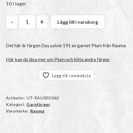
ursprungliga
nuvarande
10 i lager
priset
priset
-
+
Lägg till i varukorg
Rauma Plum | 191 Dus salvie mängd
var:
är:
Det här är färgen
Dus salvie 191
av garnet
Plum
från Rauma
97kr.
85kr.
Här kan du läsa mer om Plum och hitta andra färger.
Lägg till i önskelista
Artikelnr:
UT-RAU005063
Kategori:
Garnfärger
Varumärke:
Rauma