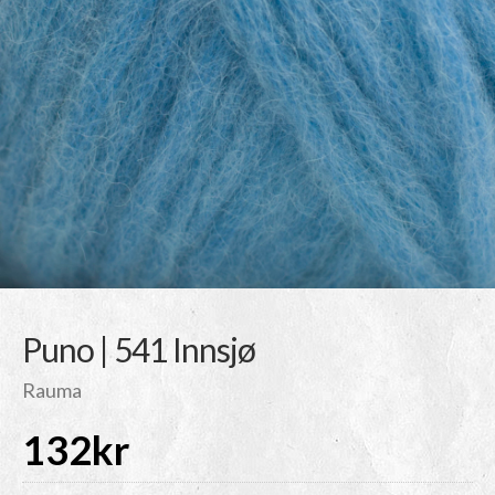
Puno | 541 Innsjø
Rauma
132
kr