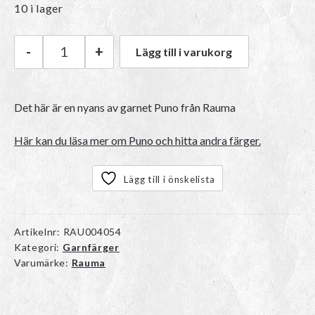
10 i lager
-
+
Lägg till i varukorg
Rauma Puno | 541 Innsjø mängd
Det här är en nyans av garnet
Puno
från Rauma
Här kan du läsa mer om Puno och hitta andra färger.
Lägg till i önskelista
Artikelnr:
RAU004054
Kategori:
Garnfärger
Varumärke:
Rauma