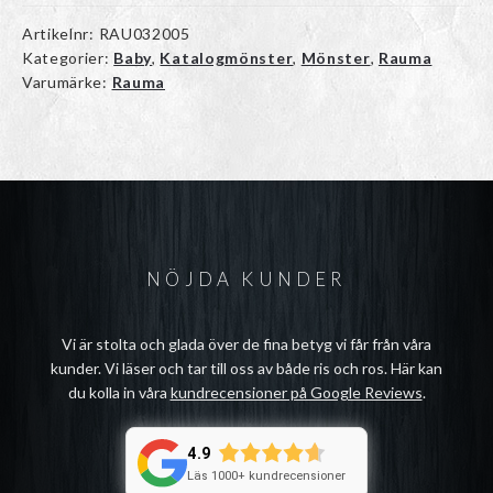
Artikelnr:
RAU032005
Kategorier:
Baby
,
Katalogmönster
,
Mönster
,
Rauma
Varumärke:
Rauma
NÖJDA KUNDER
Vi är stolta och glada över de fina betyg vi får från våra
kunder. Vi läser och tar till oss av både ris och ros. Här kan
du kolla in våra
kundrecensioner på Google Reviews
.
4.9
Läs 1000+ kundrecensioner