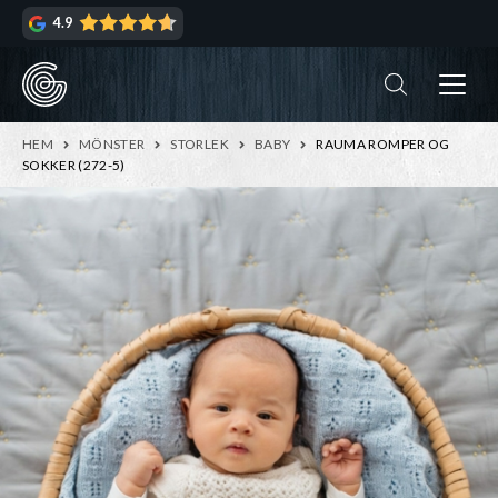
Hoppa
Hoppa
4.9
till
till
navigering
innehåll
ndera
rmeny
ndera
HEM
MÖNSTER
STORLEK
BABY
RAUMA ROMPER OG
rmeny
SOKKER (272-5)
ndera
rmeny
ndera
rmeny