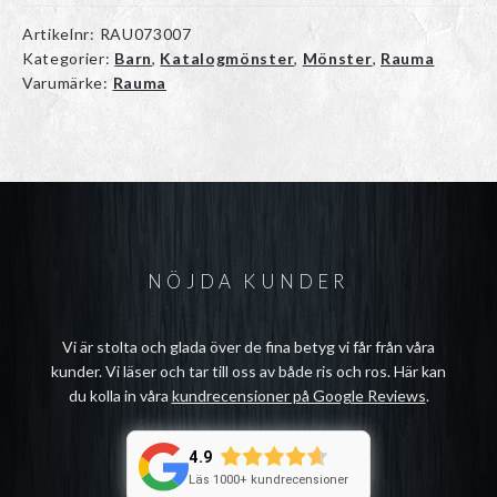
Artikelnr:
RAU073007
Kategorier:
Barn
,
Katalogmönster
,
Mönster
,
Rauma
Varumärke:
Rauma
NÖJDA KUNDER
Vi är stolta och glada över de fina betyg vi får från våra
kunder. Vi läser och tar till oss av både ris och ros. Här kan
du kolla in våra
kundrecensioner på Google Reviews
.
4.9
Läs 1000+ kundrecensioner