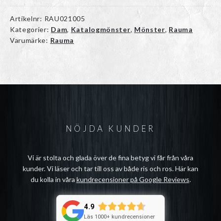
Artikelnr:
RAU021005
Kategorier:
Dam
,
Katalogmönster
,
Mönster
,
Rauma
Varumärke:
Rauma
NÖJDA KUNDER
Vi är stolta och glada över de fina betyg vi får från våra
kunder. Vi läser och tar till oss av både ris och ros. Här kan
du kolla in våra
kundrecensioner på Google Reviews
.
4.9
Läs 1000+ kundrecensioner