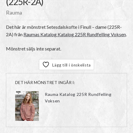
(225R-2A)
Rauma
Det här är mönstret
Setesdalskofte i Finull – dame (225R-
2A)
från
Raumas Katalog Katalog 225R Rundfelling Voksen
.
Mönstret säljs inte separat.
Lägg till i önskelista
DET HÄR MÖNSTRET INGÅR I:
Rauma Katalog 225R Rundfelling
Voksen