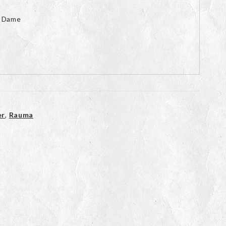
l Dame
er
,
Rauma