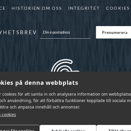
CE
HISTORIEN OM OSS
INTEGRITET
COOKIES
YHETSBREV
kies på denna webbplats
r cookies för att samla in och analysera information om webbplats
ch användning, för att förbättra funktioner kopplade till sociala 
bättra och anpassa innehåll och annonser.
 cookies
ingar för cookies
Avböj alla cookies
Tillåt alla 