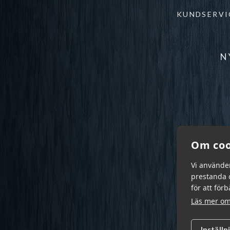
KUNDSERVI
N
Om coo
Vi använde
prestanda o
för att för
Läs mer om
Inställn