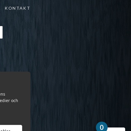
KONTAKT
ens
medier och
0
cookies