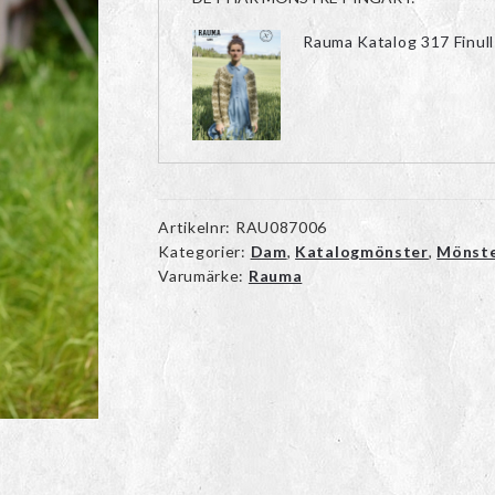
Rauma Katalog 317 Finul
Artikelnr:
RAU087006
Kategorier:
Dam
,
Katalogmönster
,
Mönst
Varumärke:
Rauma