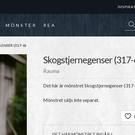
INSPIRA
Prod
MÖNSTER
REA
ENSER (317-6)
Skogstjernegenser (317-
Rauma
Det här är mönstret Skogstjernegenser (317
Mönstret säljs inte separat.
DET HÄR MÖNSTRET INGÅR I: