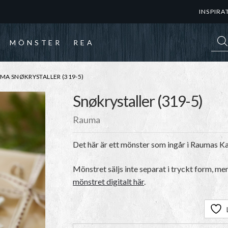
INSPIRA
Prod
MÖNSTER
REA
MA SNØKRYSTALLER (319-5)
Snøkrystaller (319-5)
Rauma
Det här är ett mönster som ingår i Raumas Ka
Mönstret säljs inte separat i tryckt form, me
mönstret digitalt här
.