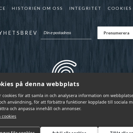
CE
HISTORIEN OM OSS
INTEGRITET
COOKIES
YHETSBREV
kies på denna webbplats
r cookies för att samla in och analysera information om webbplats
ch användning, för att förbättra funktioner kopplade till sociala 
bättra och anpassa innehåll och annonser.
 cookies
ingar för cookies
Avböj alla cookies
Tillåt alla 