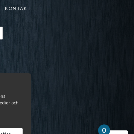
KONTAKT
ens
medier och
0
cookies