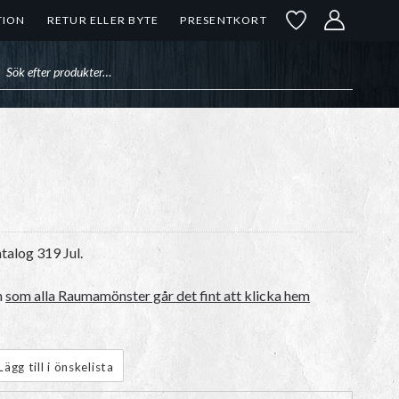
TION
RETUR ELLER BYTE
PRESENTKORT
uktsökning
talog 319 Jul.
n
som alla Raumamönster går det fint att klicka hem
Lägg till i önskelista