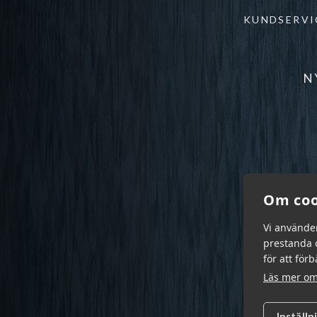
KUNDSERVI
N
Om coo
Vi använde
prestanda o
för att för
Läs mer om
Inställn