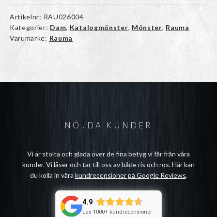
Artikelnr:
RAU026004
Kategorier:
Dam
,
Katalogmönster
,
Mönster
,
Rauma
Varumärke:
Rauma
NÖJDA KUNDER
Vi är stolta och glada över de fina betyg vi får från våra
kunder. Vi läser och tar till oss av både ris och ros. Här kan
du kolla in våra
kundrecensioner på Google Reviews
.
4.9
Läs 1000+ kundrecensioner