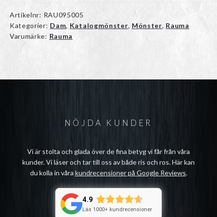
Artikelnr:
RAU095005
Kategorier:
Dam
,
Katalogmönster
,
Mönster
,
Rauma
Varumärke:
Rauma
NÖJDA KUNDER
Vi är stolta och glada över de fina betyg vi får från våra
kunder. Vi läser och tar till oss av både ris och ros. Här kan
du kolla in våra
kundrecensioner på Google Reviews
.
4.9
Läs 1000+ kundrecensioner