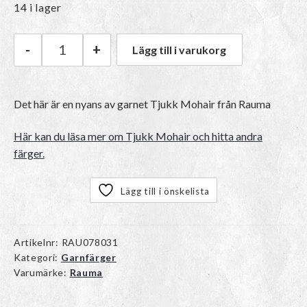
14 i lager
-
+
Lägg till i varukorg
Rauma Tjukk Mohair | 106 Knæsj rosa mängd
Det här är en nyans av garnet
Tjukk Mohair
från Rauma
Här kan du läsa mer om Tjukk Mohair och hitta andra
färger.
Lägg till i önskelista
Artikelnr:
RAU078031
Kategori:
Garnfärger
Varumärke:
Rauma