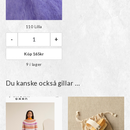
Färgen har lagts till i
110 Lilla
paletten
-
+
Rauma Tjukk Mohair | 110 Lilla mängd
Köp
165
kr
9 i lager
Du kanske också gillar …