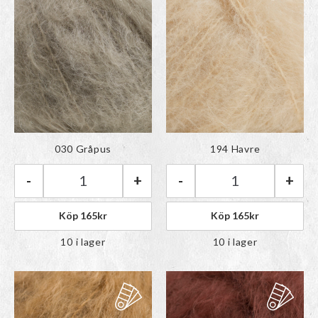
Färgen har lagts till i
Färgen har lagts till i
030 Gråpus
194 Havre
paletten
paletten
-
+
-
+
Rauma Tjukk Mohair | 030 Gråpus mängd
Rauma Tjukk Moh
Köp
165
kr
Köp
165
kr
10 i lager
10 i lager