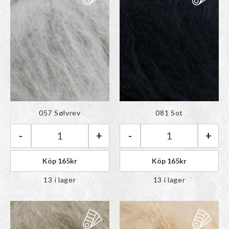
Färgen har lagts till i
Färgen har lagts till i
057 Sølvrev
081 Sot
paletten
paletten
-
+
-
+
Rauma Tjukk Mohair | 057 Sølvrev mängd
Rauma Tjukk Moh
Köp
165
kr
Köp
165
kr
13 i lager
13 i lager