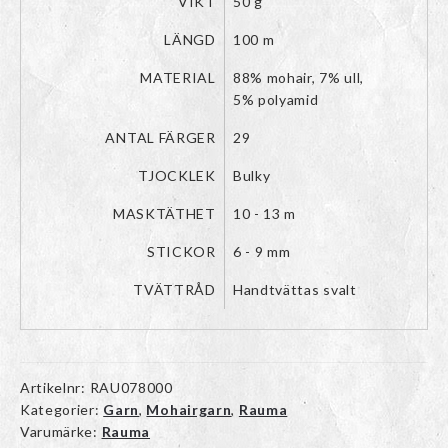
VIKT
50 g
LÄNGD
100 m
MATERIAL
88% mohair, 7% ull,
5% polyamid
ANTAL FÄRGER
29
TJOCKLEK
Bulky
MASKTÄTHET
10 - 13 m
STICKOR
6 - 9 mm
TVÄTTRÅD
Handtvättas svalt
Artikelnr:
RAU078000
Kategorier:
Garn
,
Mohairgarn
,
Rauma
Varumärke:
Rauma