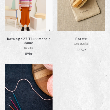
Katalog 427 Tjukk mohair,
Borste
dame
CocoKnits
Rauma
235
kr
89
kr