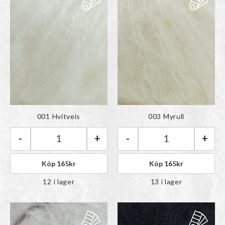
Färgen har lagts till i
Färgen har lagts till i
001 Hvitveis
003 Myrull
paletten
paletten
-
+
-
+
Rauma Tjukk Mohair | 001 Hvitveis mängd
Rauma Tjukk Moha
Köp
165
kr
Köp
165
kr
12 i lager
13 i lager