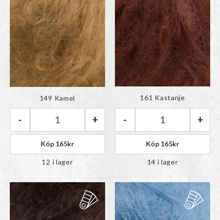
Färgen har lagts till i
Färgen har lagts till i
161 Kastanje
149 Kamel
paletten
paletten
-
+
-
+
Rauma Tjukk Moh
Rauma Tjukk Mohair | 149 Kamel mängd
Köp
165
kr
Köp
165
kr
14 i lager
12 i lager