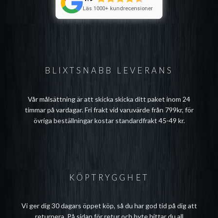
Läs 1000+ kundrecensioner
BLIXTSNABB LEVERANS
Vår målsättning är att skicka skicka ditt paket inom 24
timmar på vardagar. Fri frakt vid varuvärde från 799kr, för
övriga beställningar kostar standardfrakt 45-49 kr.
KÖPTRYGGHET
Vi ger dig 30 dagars öppet köp, så du har god tid på dig att
returnera. På sidan för
retur och byte
hittar du all