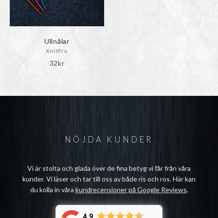
Ullnålar
KnitPro
32
kr
NÖJDA KUNDER
Vi är stolta och glada över de fina betyg vi får från våra
kunder. Vi läser och tar till oss av både ris och ros. Här kan
du kolla in våra
kundrecensioner på Google Reviews
.
4.9