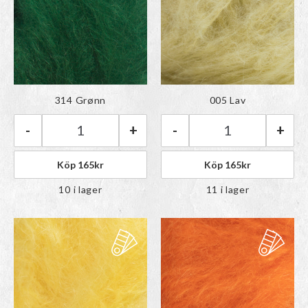
Färgen har lagts till i
Färgen har lagts till i
314 Grønn
005 Lav
paletten
paletten
-
+
-
+
Rauma Tjukk Mohair | 314 Grønn mängd
Rauma Tjukk Moh
Köp
165
kr
Köp
165
kr
10 i lager
11 i lager