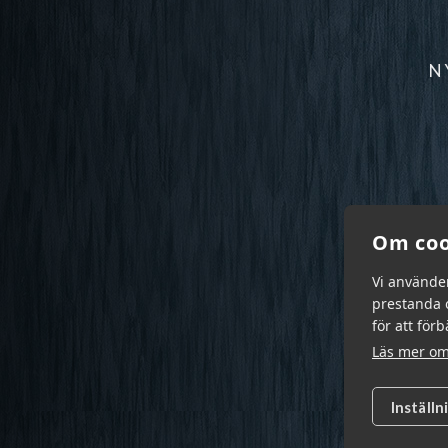
N
Om coo
Vi använde
prestanda o
för att för
Läs mer om
Inställn
Garn