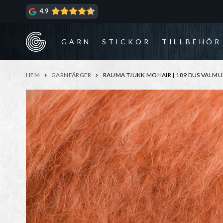
Hoppa
Hoppa
4.9
till
till
navigering
innehåll
GARN
STICKOR
TILLBEHÖR
HEM
GARNFÄRGER
RAUMA TJUKK MOHAIR | 189 DUS VALMU