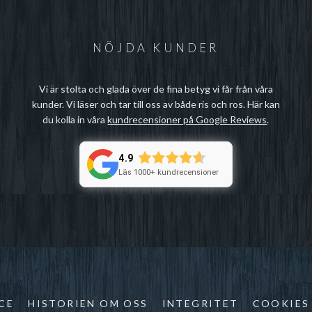
NÖJDA KUNDER
Vi är stolta och glada över de fina betyg vi får från våra
kunder. Vi läser och tar till oss av både ris och ros. Här kan
du kolla in våra
kundrecensioner på Google Reviews
.
4.9
Läs 1000+ kundrecensioner
CE
HISTORIEN OM OSS
INTEGRITET
COOKIES