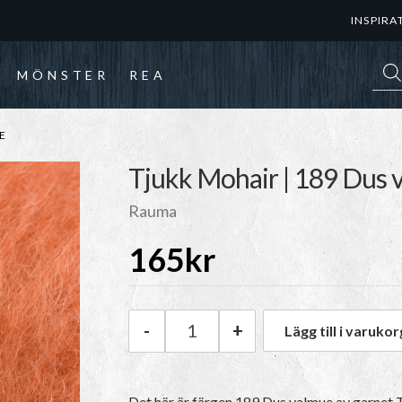
INSPIRA
Prod
MÖNSTER
REA
E
Tjukk Mohair | 189 Dus 
Rauma
165
kr
-
+
Lägg till i varukor
Rauma Tjukk Mohair | 189 Dus
Det här är färgen
189 Dus valmue
av garnet