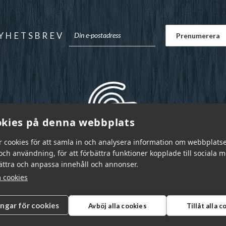
YHETSBREV
kies på denna webbplats
r cookies för att samla in och analysera information om webbplats
ch användning, för att förbättra funktioner kopplade till sociala 
bättra och anpassa innehåll och annonser.
 cookies
ingar för cookies
Avböj alla cookies
Tillåt alla 
r Sverige AB © 2026
|
info@garnr.se
|
031 - 92 