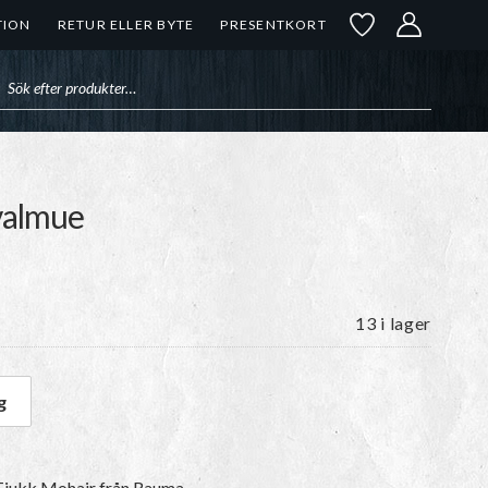
TION
RETUR ELLER BYTE
PRESENTKORT
uktsökning
valmue
13 i lager
g
 valmue mängd
Tjukk Mohair
från Rauma