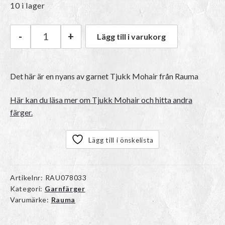
10 i lager
-
+
Lägg till i varukorg
Rauma Tjukk Mohair | 314 Grønn mängd
Det här är en nyans av garnet
Tjukk Mohair
från Rauma
Här kan du läsa mer om Tjukk Mohair och hitta andra
färger.
Lägg till i önskelista
Artikelnr:
RAU078033
Kategori:
Garnfärger
Varumärke:
Rauma